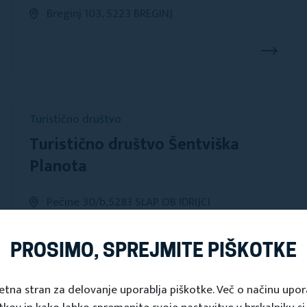
Breginj 103, 5223 BREGINJ
Turistično društvo
Turistično društvo Šentviška
Planota
Pečine 30/b,5283 SLAP OB IDRIJCI
PROSIMO, SPREJMITE PIŠKOTKE
Občinska turistična zveza
etna stran za delovanje uporablja piškotke. Več o načinu upo