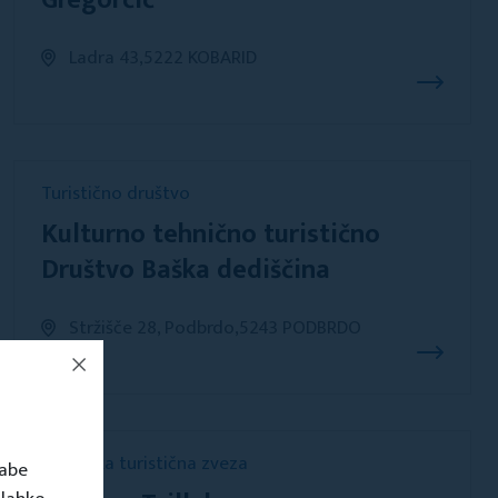
Gregorčič
Ladra 43,5222 KOBARID
Turistično društvo
Kulturno tehnično turistično
Društvo Baška dediščina
Stržišče 28, Podbrdo,5243 PODBRDO
Občinska turistična zveza
rabe