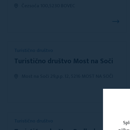
Čezsoča 100,5230 BOVEC
Turistično društvo
Turistično društvo Most na Soči
Most na Soči 29,p.p. 12, 5216 MOST NA SOČI
Turistično društvo
Spl