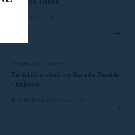
Društvo Trillek
 lahko
Col 78,5273 COL
Občinska turistična zveza
Turistično društvo Korada Deskle
- Anhovo
Srebrničeva ulica 18,5210 DESKLE