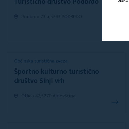
Turistično društvo Podbrdo
piško
Podbrdo 73 a,5243 PODBRDO
Občinska turistična zveza
Športno kulturno turistično
društvo Sinji vrh
Otlica 47,5270 Ajdovščina