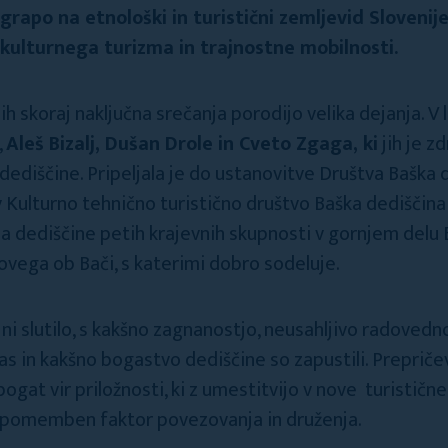
grapo na etnološki in turistični zemljevid Slovenije, 
 kulturnega turizma in trajnostne mobilnosti.
h skoraj naključna srečanja porodijo velika dejanja. V 
,
Aleš Bizalj, Dušan Drole in Cveto Zgaga, ki
jih je z
ediščine. Pripeljala je do ustanovitve Društva Baška de
v Kulturno tehnično turistično društvo Baška dediščin
na dediščine petih krajevnih skupnosti v gornjem delu
vega ob Bači, s katerimi dobro sodeluje.
ni slutilo, s kakšno zagnanostjo, neusahljivo radoved
čas in kakšno bogastvo dediščine so zapustili. Prepriče
 bogat vir priložnosti, ki z umestitvijo v nove turistič
n pomemben faktor povezovanja in druženja.