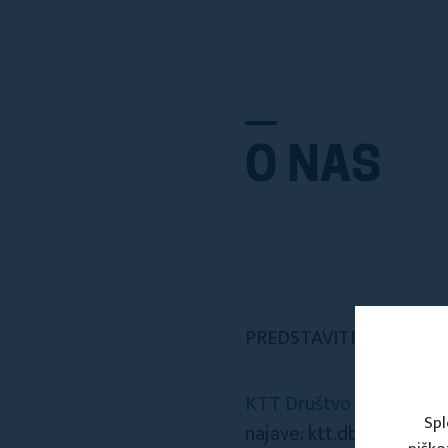
O NAS
PREDSTAVITEV KTT DR
KTT Društvo Baška dedi
Spl
najave: ktt.dbd@gmail.