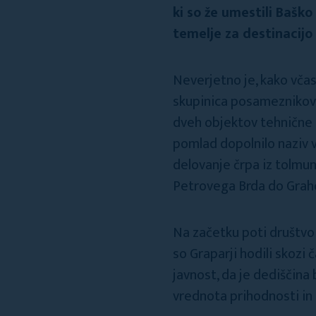
ki so že umestili Baško 
temelje za destinacijo
Neverjetno je, kako včasi
skupinica posameznikov
dveh objektov tehnične d
pomlad dopolnilo naziv 
delovanje črpa iz tolmu
Petrovega Brda do Graho
Na začetku poti društvo 
so Graparji hodili skozi 
javnost, da je dediščina
vrednota prihodnosti i