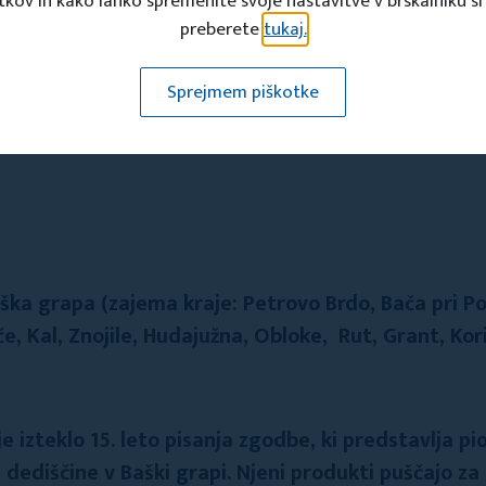
tkov in kako lahko spremenite svoje nastavitve v brskalniku si
preberete
tukaj.
emlji
/ upravljalci tematske poti, najave obiska: info@
Sprejmem piškotke
LI PONOSA TVI BAČA PODBRDO, 2020
/ Dobra zgodba /
I
ška grapa (zajema kraje: Petrovo Brdo, Bača pri P
če, Kal, Znojile, Hudajužna, Obloke, Rut, Grant, Ko
 izteklo 15. leto pisanja zgodbe, ki predstavlja pio
 dediščine v Baški grapi. Njeni produkti puščajo za 