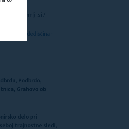
 lahko
tpnasvojizemlji.si /
ndustrijska dediščina -
odbrdu, Podbrdo,
ritnica, Grahovo ob
nirsko delo pri
seboj trajnostne sledi,