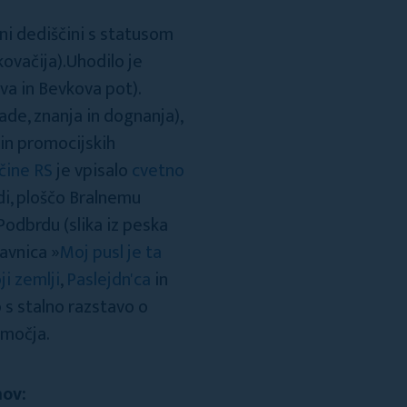
ni dediščini s statusom
ovačija).Uhodilo je
va in Bevkova pot).
ade, znanja in dognanja),
 in promocijskih
ščine RS
je vpisalo
cvetno
edi, ploščo Bralnemu
odbrdu (slika iz peska
lavnica »
Moj pusl je ta
i zemlji
,
Paslejdn'ca
in
 s stalno razstavo o
bmočja.
mov: