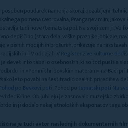
sti poseben poudarek namenja skoraj pozabljeni tehnič
kalnega pomena (vetrovalna, Prangarjev mlin, Jakova k
ostavlja tudi nove (tematska pot Na svoji zemlji, Volfo
vno dediščino (stara dela, vaške praznike, običaje, nav
je v pisnih medijih in brošurah, prikazuje na razstavah
v radijskih in TV oddajah. V
Register žive kulturne dedi
o je devet info tabel o osebnostih, ki so tod pustile sl
 Podbrdu in »Pomnik hribovskim materam« na Bači pri P
 Vsako leto povabi na šest tradicionalnih prireditev: de
Pohod po Bevkovi poti
, Pohod po
tematski poti Na svoj
i dediščine. Ob jubileju je zasnovalo muzejsko zbirko
brdo in ji dodalo nekaj etnoloških eksponatov tega o
ščina je tudi avtor naslednjih dokumentarnih fil