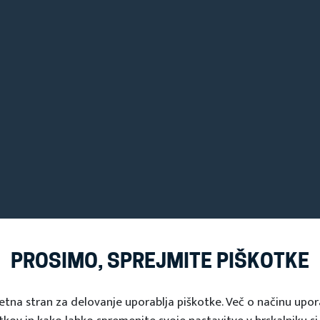
UŠTVA BAŠKA DEDIŠČINA
PROSIMO, SPREJMITE PIŠKOTKE
ščina
/ upravljalci treh spomenikov tehniške dediščin
etna stran za delovanje uporablja piškotke. Več o načinu upo
com /