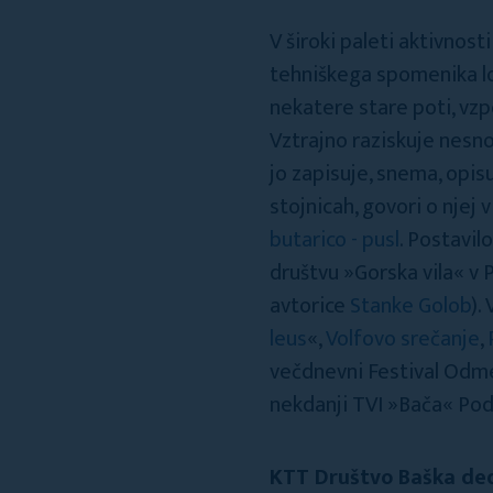
V široki paleti aktivno
tehniškega spomenika lo
nekatere stare poti, vzp
Vztrajno raziskuje nesno
jo zapisuje, snema, opisu
stojnicah, govori o njej 
butarico - pusl
. Postavil
društvu »Gorska vila« v
avtorice
Stanke Golob
).
leus
«,
Volfovo srečanje
,
večdnevni Festival Odmev
nekdanji TVI »Bača« Pod
KTT Društvo Baška dedi