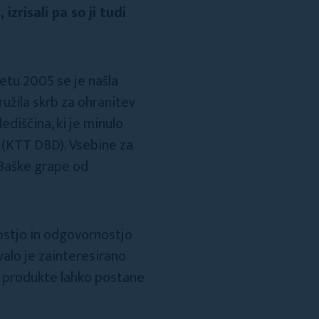
izrisali pa so ji tudi
letu 2005 se je našla
družila skrb za ohranitev
diščina, ki je minulo
a (KTT DBD). Vsebine za
 Baške grape od
nostjo in odgovornostjo
valo je zainteresirano
ne produkte lahko postane