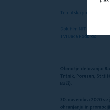
piško
Tematska pot Na svoji z
Dok. film NITI IN VOZ
TVI Bača Podbrdo
Območje delovanja: Ba
Trtnik, Porezen, Stržiš
Bači).
30. novembra 2020 se je
ohranjanju in promociji