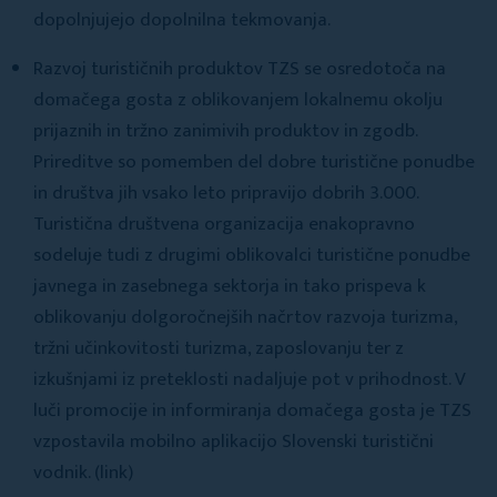
dopolnjujejo dopolnilna tekmovanja.
Razvoj turističnih produktov TZS se osredotoča na
domačega gosta z oblikovanjem lokalnemu okolju
prijaznih in tržno zanimivih produktov in zgodb.
Prireditve so pomemben del dobre turistične ponudbe
in društva jih vsako leto pripravijo dobrih 3.000.
Turistična društvena organizacija enakopravno
sodeluje tudi z drugimi oblikovalci turistične ponudbe
javnega in zasebnega sektorja in tako prispeva k
oblikovanju dolgoročnejših načrtov razvoja turizma,
tržni učinkovitosti turizma, zaposlovanju ter z
izkušnjami iz preteklosti nadaljuje pot v prihodnost. V
luči promocije in informiranja domačega gosta je TZS
vzpostavila mobilno aplikacijo Slovenski turistični
vodnik. (link)