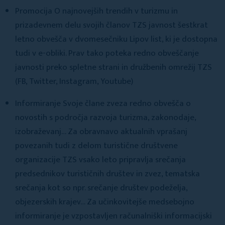
Promocija O najnovejših trendih v turizmu in
prizadevnem delu svojih članov TZS javnost šestkrat
letno obvešča v dvomesečniku Lipov list, ki je dostopna
tudi v e-obliki. Prav tako poteka redno obveščanje
javnosti preko spletne strani in družbenih omrežij TZS
(FB, Twitter, Instagram, Youtube)
Informiranje Svoje člane zveza redno obvešča o
novostih s področja razvoja turizma, zakonodaje,
izobraževanj… Za obravnavo aktualnih vprašanj
povezanih tudi z delom turistične društvene
organizacije TZS vsako leto pripravlja srečanja
predsednikov turističnih društev in zvez, tematska
srečanja kot so npr. srečanje društev podeželja,
objezerskih krajev… Za učinkovitejše medsebojno
informiranje je vzpostavljen računalniški informacijski