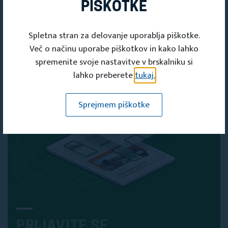
ČLANSKO
PIŠKOTKE
KARTICO
Spletna stran za delovanje uporablja piškotke.
Članska kartica
Več o načinu uporabe piškotkov in kako lahko
spremenite svoje nastavitve v brskalniku si
lahko preberete
tukaj.
Sprejmem piškotke
PRIJAVITE SE