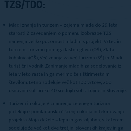
TZS/TDO:
Mladi znanje in turizem – zajema mlade do 29. leta
starosti Z zavedanjem o pomenu izobrazbe TZS
namenja veliko pozornost mladim s projekti Vrtec in
turizem, Turizmu pomaga lastna glava (OŠ), Zlata
kuhalnica(OŠ), Več znanja za več turizma (SŠ) in Mladi
turistični vodnik. Zanimanje mladih za sodelovanje iz
leta v leto raste in ga merimo že s štirimestnim
številom. Letno sodeluje več kot 100 vrtcev, 200
osnovnih šol, preko 40 srednjih šol iz tujine in Slovenije.
Turizem in okolje V znamenju zelenega turizma
potekajo spomladanska čiščenja okolja in tekmovanja
projekta Moja dežele – lepa in gostoljubna, v katerem
sodeluje že več kot dve tretjini slovenskih krajev in ga