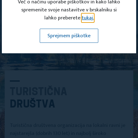
Več o načinu uporabe piškotkov in kako lahko
spremenite svoje nastavitve v brskalniku si
lahko preberete
tukaj.
Sprejmem piškotke
TURISTIČNA
DRUŠTVA
Turistična društvena organizacija na lokalni ravni je
najstarejša (dobrih 130 let) in najbolj široko