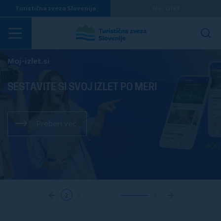
Turistična zveza Slovenija
Moj izlet
Prvi terenski ogledi turističnih krajev in doživetij
Moj-izlet.si
KJE SO NAŠE KOMISIJE?
SESTAVITE SI SVOJ IZLET PO MERI
Preberi več
Preberi več
1