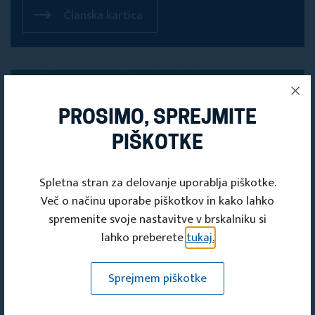
Članska kartica
PROSIMO, SPREJMITE
PIŠKOTKE
Spletna stran za delovanje uporablja piškotke.
Več o načinu uporabe piškotkov in kako lahko
spremenite svoje nastavitve v brskalniku si
lahko preberete
tukaj.
PRIJAVITE SE
Sprejmem piškotke
NA NAŠE