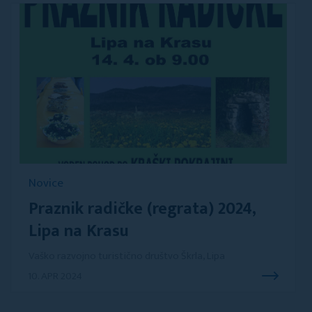
Novice
Praznik radičke (regrata) 2024,
Lipa na Krasu
Vaško razvojno turistično društvo Škrla, Lipa
10. APR 2024