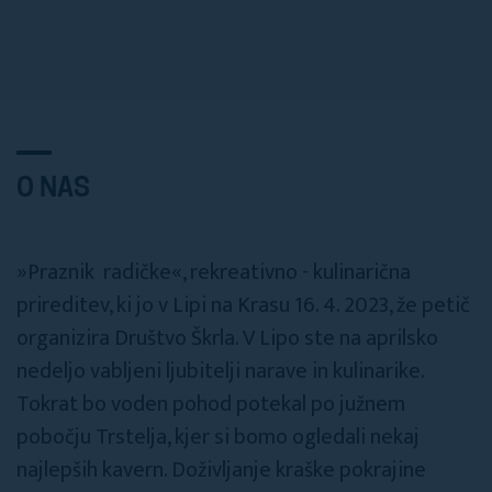
O NAS
»Praznik radičke«, rekreativno - kulinarična
prireditev, ki jo v Lipi na Krasu 16. 4. 2023, že petič
organizira Društvo Škrla. V Lipo ste na aprilsko
nedeljo vabljeni ljubitelji narave in kulinarike.
Tokrat bo voden pohod potekal po južnem
pobočju Trstelja, kjer si bomo ogledali nekaj
najlepših kavern. Doživljanje kraške pokrajine