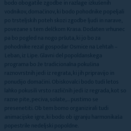
bodo obogatile zgodbe in razlage izkušenih
vodnikov, domačinov, ki bodo pohodnike popeljali
po trsteljskih poteh skozi zgodbe ljudi in narave,
povezane s tem delčkom Krasa. Dodaten vrhunec
pa bo pogled na nogo pršuta, ki jo bo za
pohodnike rezal gospodar Osmice na Lehtah –
Leban, iz Lipe. Glavni del popoldanskega
programa bo že tradicionalna pokušina
raznovrstnih jedi iz regrata, ki jih pripravijo in
ponudijo domačini. Obiskovalci bodo tudi letos
lahko pokusili vrsto različnih jedi iz regrada, kot so
razne pite, peciva, solate,... pustimo se
presenetiti. Ob tem bomo organizirali tudi
animacijske igre, ki bodo ob igranju harmonikaša
popestrile nedeljski popoldne.