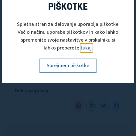
PIŠKOTKE
Fb: Društvo Škrla, Lipa
Spletna stran za delovanje uporablja piškotke.
Več o načinu uporabe piškotkov in kako lahko
Instagram : drustvo_skrla_lipa
spremenite svoje nastavitve v brskalniku si
lahko preberete
tukaj.
Sprejmem piškotke
Deli s prijatelji