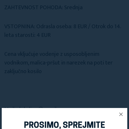
ZAHTEVNOST POHODA: Srednja
VSTOPNINA: Odrasla oseba: 8 EUR / Otrok do 14.
leta starosti: 4 EUR
Cena vključuje vodenje z usposobljenim
vodnikom, malica-pršut in narezek na poti ter
zaključno kosilo
Mail: skrla.lipa@gmail.com
PROSIMO, SPREJMITE
Gsm: 031 589 971 - Martin