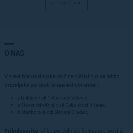
Naloži več
O NAS
V središče mislinjske občine v Mislinjo se lahko
pripeljete po cesti iz naslednjih smeri:
iz Ljubljane ali Celja skozi Velenje,
iz Slovenskih Konjic ali Celja skozi Vitanje,
iz Maribora skozi Slovenj Gradec.
Prikolesarite
lahko po dolinski kolesarski poti iz