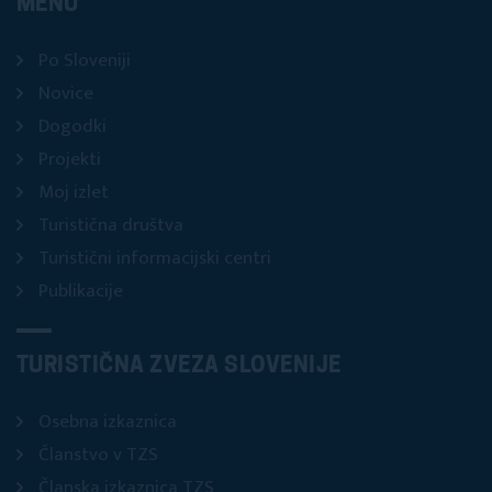
MENU
Po Sloveniji
Novice
Dogodki
Projekti
Moj izlet
Turistična društva
Turistični informacijski centri
Publikacije
TURISTIČNA ZVEZA SLOVENIJE
Osebna izkaznica
Članstvo v TZS
Članska izkaznica TZS