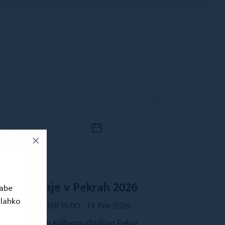
Dogodki
Pustovanje v Pekrah 2026
rabe
 lahko
14. feb 2026 15:00 - 14. feb 2026
Turistično kulturno društvo Pekre