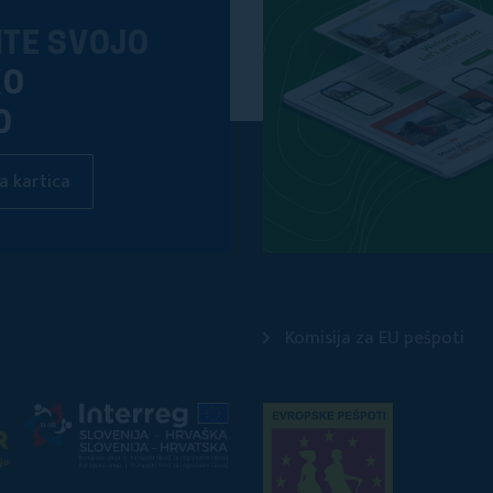
ITE SVOJO
KO
O
a kartica
Komisija za EU pešpoti