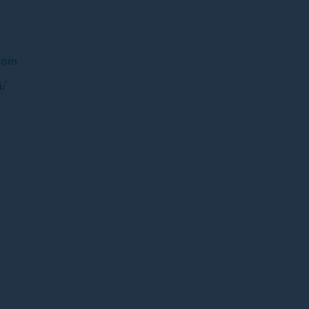
com
i/