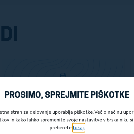
DI
PROSIMO, SPREJMITE PIŠKOTKE
Dogodki
Pustna povorka
etna stran za delovanje uporablja piškotke. Več o načinu upo
tkov in kako lahko spremenite svoje nastavitve v brskalniku si
14. feb 2026 14:30 - 14. feb 2026 18:00
preberete
tukaj.
Turistično društvo Straža