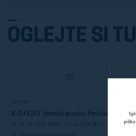
OGLEJTE SI TU
Dogodki
B.O.FEjST zimski pustni festival
Spl
piško
14. feb 2026 14:00 - 14. feb 2026 18:00
Turistično društvo Bohinj