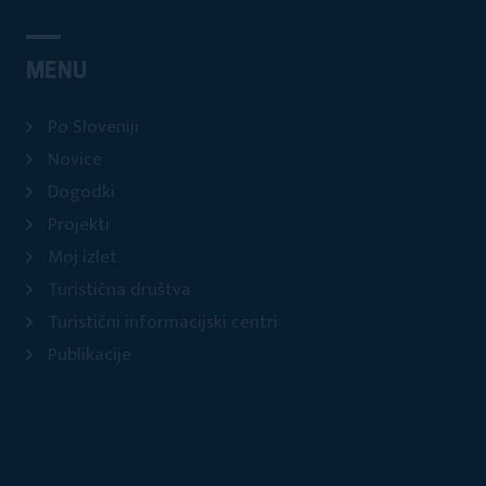
MENU
Po Sloveniji
Novice
Dogodki
Projekti
Moj izlet
Turistična društva
Turistični informacijski centri
Publikacije