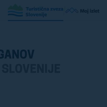
RGANOV
 SLOVENIJE