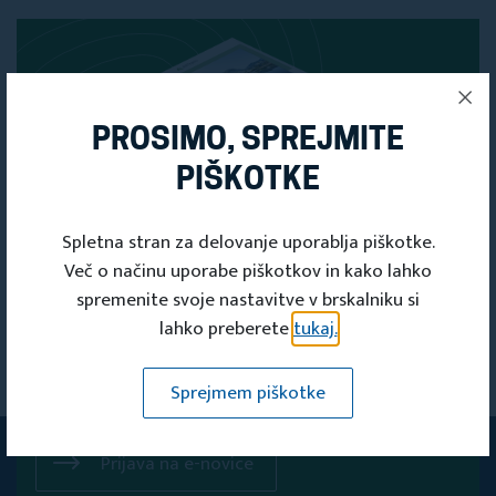
PROSIMO, SPREJMITE
PIŠKOTKE
Spletna stran za delovanje uporablja piškotke.
Več o načinu uporabe piškotkov in kako lahko
spremenite svoje nastavitve v brskalniku si
PRIJAVITE SE
lahko preberete
tukaj.
NA NAŠE
Sprejmem piškotke
E-NOVICE
Prijava na e-novice