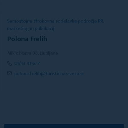
Samostojna strokovna sodelavka področja PR,
marketing in publikacij
Polona Frelih
Miklošičeva 38, Ljubljana
01/43 41 677
polona.frelih@turisticna-zveza.si