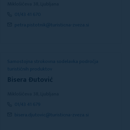
Miklošičeva 38, Ljubljana
01/43 41 670
petra.pistotnik@turisticna-zveza.si
Samostojna strokovna sodelavka področja
turističnih produktov
Bisera Đutović
Miklošičeva 38, Ljubljana
01/43 41 679
bisera.djutovic@turisticna-zveza.si