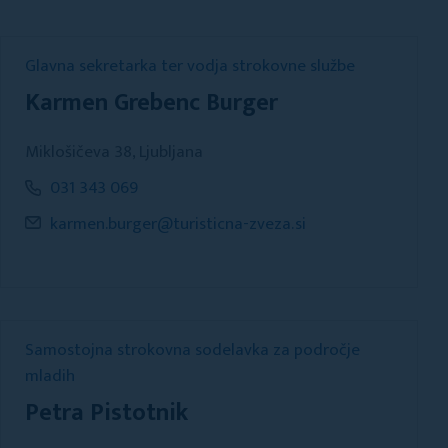
Glavna sekretarka ter vodja strokovne službe
Karmen Grebenc Burger
Miklošičeva 38, Ljubljana
031 343 069
karmen.burger@turisticna-zveza.si
Samostojna strokovna sodelavka za področje
mladih
Petra Pistotnik