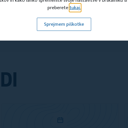
tkov in kako lahko spremenite svoje nastavitve v brskalniku si
Deli s prijatelji
preberete
tukaj.
Sprejmem piškotke
DI