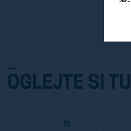
piško
OGLEJTE SI TU