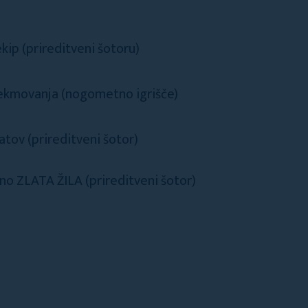
kip (prireditveni šotoru)
tekmovanja (nogometno igrišče)
atov (prireditveni šotor)
no ZLATA ŽILA (prireditveni šotor)