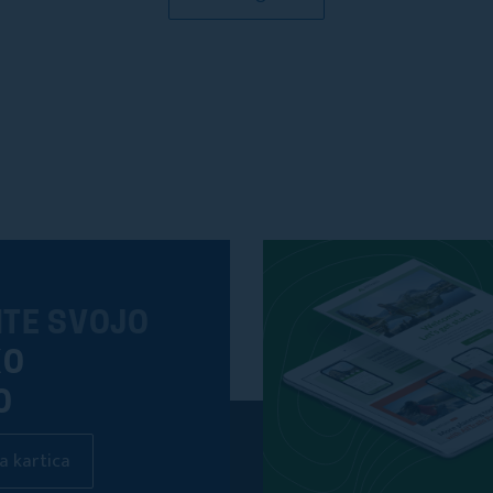
ITE SVOJO
KO
O
a kartica