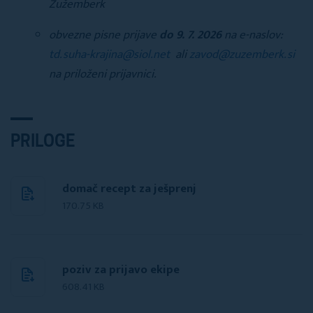
Žužemberk
obvezne pisne prijave
do 9. 7. 2026
na e-naslov:
td.suha-krajina@siol.net
ali
zavod@zuzemberk.si
na priloženi prijavnici.
PRILOGE
domač recept za ješprenj
170.75 KB
poziv za prijavo ekipe
608.41 KB