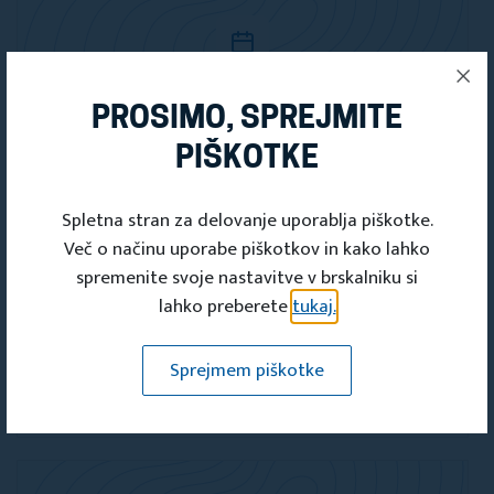
PROSIMO, SPREJMITE
Dogodki
PIŠKOTKE
Po sledeh Celjskih grofov –
interaktivna srednjeveška
Spletna stran za delovanje uporablja piškotke.
delavnica za otroke in odrasle
Več o načinu uporabe piškotkov in kako lahko
spremenite svoje nastavitve v brskalniku si
15. jul 2026 09:00 - 15. jul 2026 11:00
lahko preberete
tukaj.
Kulturno, športno in turistično društvo
Scarlett B
Sprejmem piškotke