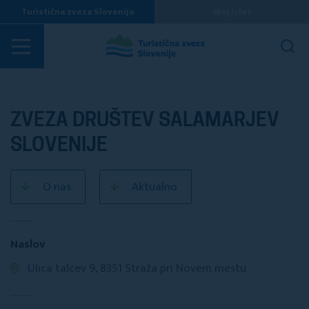
Turistična zveza Slovenija
Moj izlet
Turistična društva
ZVEZA DRUŠTEV SALAMARJEV
SLOVENIJE
O nas
Aktualno
Naslov
Ulica talcev 9, 8351 Straža pri Novem mestu