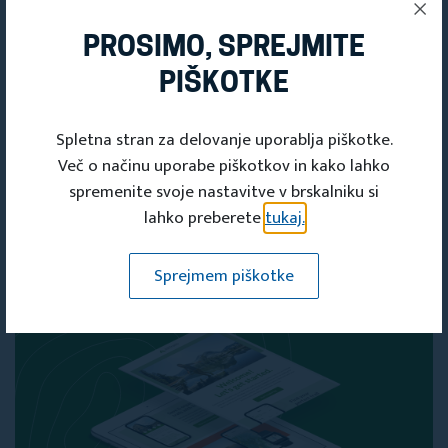
PROSIMO, SPREJMITE
PIŠKOTKE
PRIDOBITE SVOJO
Spletna stran za delovanje uporablja piškotke.
ČLANSKO
Več o načinu uporabe piškotkov in kako lahko
KARTICO
spremenite svoje nastavitve v brskalniku si
lahko preberete
tukaj.
Članska kartica
Sprejmem piškotke