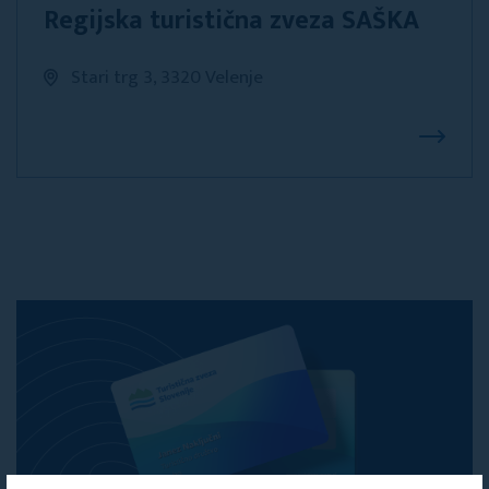
Regijska turistična zveza SAŠKA
Stari trg 3, 3320 Velenje