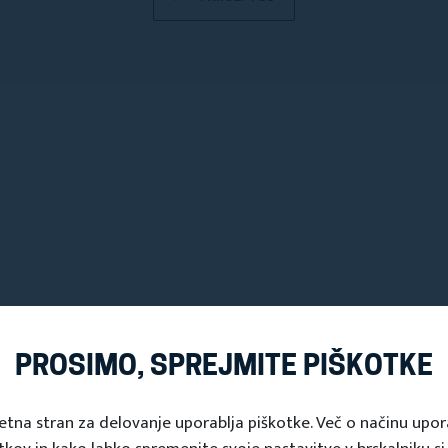
uštvo Stranice je bilo ustanovljeno leta 1998. Že vse o
PROSIMO, SPREJMITE PIŠKOTKE
prijetnega okolja za domačine in turiste, ki obiščejo n
etna stran za delovanje uporablja piškotke. Več o načinu upo