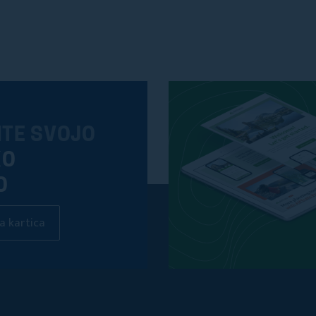
ITE SVOJO
KO
O
a kartica