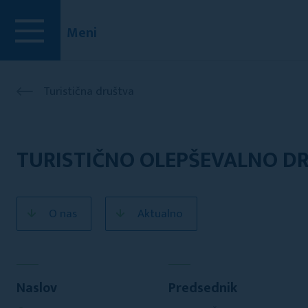
Meni
Turistična društva
TURISTIČNO OLEPŠEVALNO D
O nas
Aktualno
Naslov
Predsednik