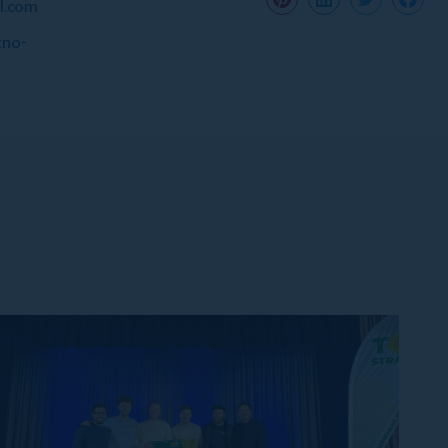
l.com
cno-