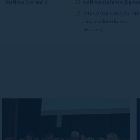
Mathias Štefančič
mathias.stefancic@gmai
https://stranice.si/turisti
olepsevalno-drustvo-
stranice/