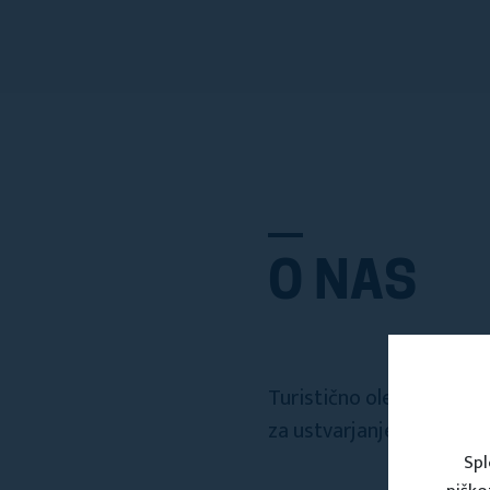
O NAS
Turistično olepševalno dr
za ustvarjanje lepega in 
Spl