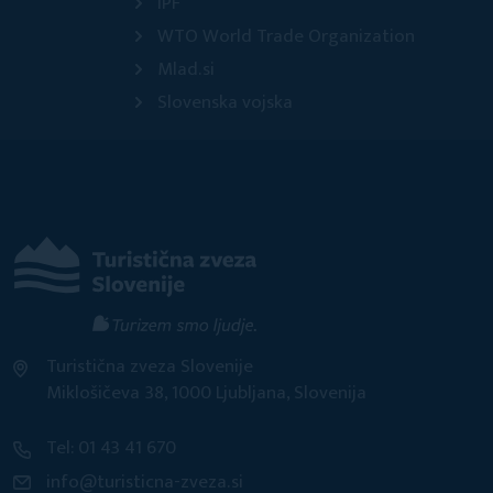
IPF
WTO World Trade Organization
Mlad.si
Slovenska vojska
Turistična zveza Slovenije
Miklošičeva 38, 1000 Ljubljana, Slovenija
Tel: 01 43 41 670
info@turisticna-zveza.si