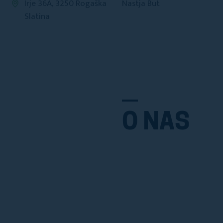
Irje 36A, 3250 Rogaška
Nastja But
Slatina
O NAS