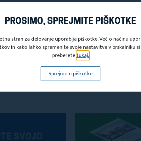
PROSIMO, SPREJMITE PIŠKOTKE
etna stran za delovanje uporablja piškotke. Več o načinu upo
tkov in kako lahko spremenite svoje nastavitve v brskalniku si
preberete
tukaj.
Sprejmem piškotke
ITE SVOJO