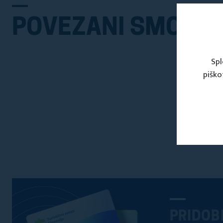
POVEZANI SMO Z
Spl
piško
PRIDOB