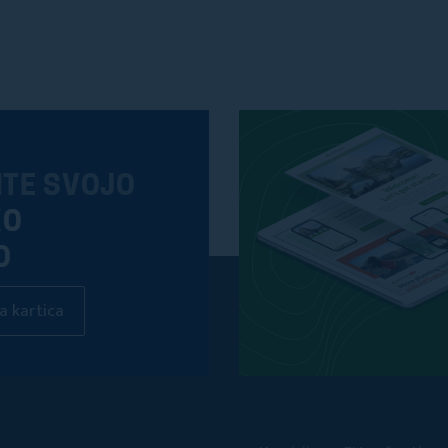
ITE SVOJO
KO
O
a kartica