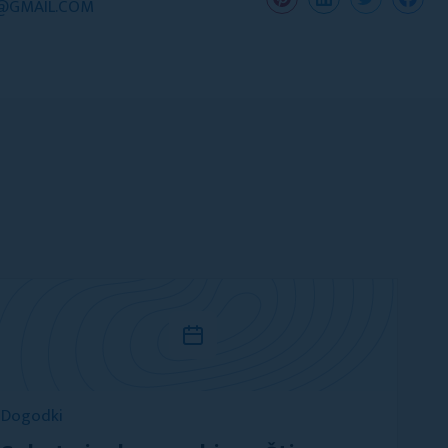
C@GMAIL.COM
Dogodki