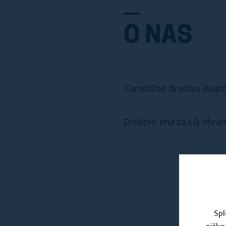
O NAS
Turistično društvo Ruard
Društvo ima za cilj ohran
Spl