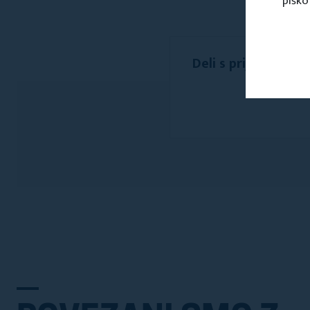
piško
Deli s prijatelji