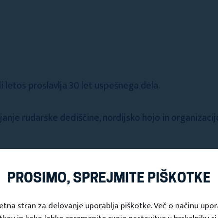
i letos proslavlja 30 let uspešnega dela.
janje rudarske dediščine, nordijsko hojo in organizacijo
PROSIMO, SPREJMITE PIŠKOTKE
etna stran za delovanje uporablja piškotke. Več o načinu upo