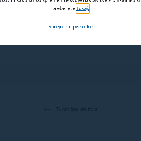
tkov in kako lahko spremenite svoje nastavitve v brskalniku si
preberete
tukaj.
Sprejmem piškotke
Turistična društva