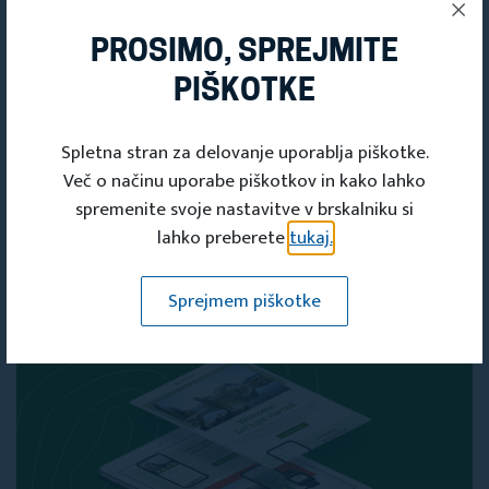
PROSIMO, SPREJMITE
PIŠKOTKE
PRIDOBITE SVOJO
Spletna stran za delovanje uporablja piškotke.
ČLANSKO
Več o načinu uporabe piškotkov in kako lahko
KARTICO
spremenite svoje nastavitve v brskalniku si
lahko preberete
tukaj.
Članska kartica
Sprejmem piškotke