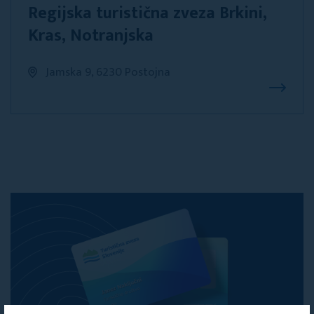
Regijska turistična zveza Brkini,
Kras, Notranjska
Jamska 9, 6230 Postojna