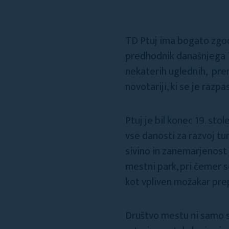
TD Ptuj ima bogato zgodo
predhodnik današnjega T
nekaterih uglednih, prem
novotariji, ki se je razp
Ptuj je bil konec 19. st
vse danosti za razvoj tu
sivino in zanemarjenost j
mestni park, pri čemer s
kot vpliven možakar pre
Društvo mestu ni samo s