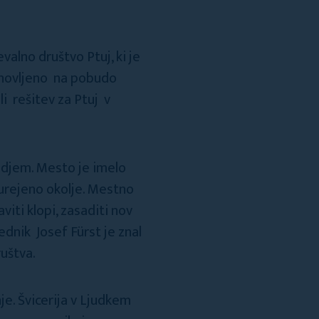
valno društvo Ptuj, ki je
tanovljeno na pobudo
i rešitev za Ptuj v
edjem. Mesto je imelo
 urejeno okolje. Mestno
viti klopi, zasaditi nov
ednik Josef Fürst je znal
uštva.
e. Švicerija v Ljudkem