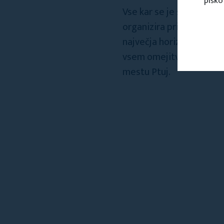
piško
Vse kar se je skozi zgod
organizira prireditve, p
največja horizontalna son
vsem omejitvam, izvaja 
mestu Ptuj.