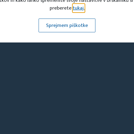
tkov in kako lahko spremenite svoje nastavitve v brskalniku si
ovino dogajalo je aktualno tudi danes. TD Ptuj skrbi z
preberete
tukaj.
ostavlja turistične znamenitosti (med njimi park z evr
čna ura v Sloveniji ...). Upravni odbor in članstvo TD Ptu
Sprejmem piškotke
letne programe in skrbi za promocijo turizma v najs