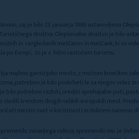
vino, saj je bilo 23. januarja 1886 ustanovljeno Olepše
urističnega društva. Olepševalno društvo je bilo us
ožnih in razgledanih meščanov in meščank, ki so videl
asla po Evropi, to je v hitro rastočem turizmu.
oletja majhno garnizijsko mesto, z močnim kmečkim zal
rizma, potrebno je bilo poskrbeti le za njegov videz in
e bilo potrebno razbiti, urediti sprehajalne poti, posta
o sledili trendom drugih velikih evropskih mest. Preds
pričati mestni svet o koristnosti in dobrem namenu dr
premenilo zunanjega videza, spremenilo mu je življenj