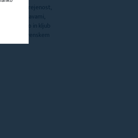
 lahko
a dogodke, urejenost,
opskimi zastavami,
j je aktivno in kljub
tarejšem slovenskem