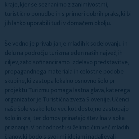
kraje, kjer se seznanimo z zanimivostmi,
turistično ponudbo in s primeri dobrih praks, ki bi
jih lahko uporabili tudi v domačem okolju.
Še vedno je privabljanje mladih k sodelovanju in
delu na področju turizma eden naših največjih
ciljev, zato sofinanciramo izdelavo predstavitve,
propagandnega materiala in celostne podobe
skupine, ki zastopa lokalno osnovno šolo pri
projektu Turizmu pomaga lastna glava, katerega
organizator je Turistična zveza Slovenije. Učenci
naše šole vsako leto več kot dostojno zastopajo
šolo in kraj ter domov prinašajo številna visoka
priznanja. V prihodnosti si želimo čim več mladih
članov, ki bodo s svojimi idejami nadaljevali