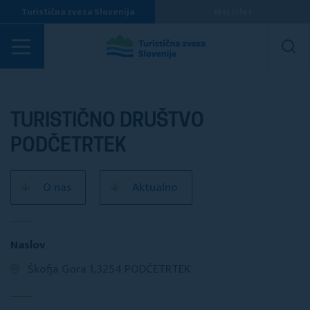
Turistična zveza Slovenija
Moj izlet
Turistična društva
TURISTIČNO DRUŠTVO
PODČETRTEK
O nas
Aktualno
Naslov
Škofja Gora 1,3254 PODČETRTEK