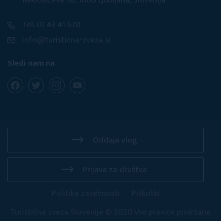
Miklošičeva 38, 1000 Ljubljana, Slovenija
Tel: 01 43 41 670
info@turisticna-zveza.si
Sledi nam na
Oddaja vlog
Prijava za društva
Politika zasebnosti
Piškotki
Turistična zveza Slovenije © 2020 Vse pravice pridržane