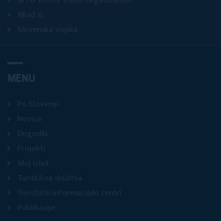
WTO World Trade Organization
Mlad.si
Slovenska vojska
MENU
Po Sloveniji
Novice
Dogodki
Projekti
Moj izlet
Turistična društva
Turistični informacijski centri
Publikacije