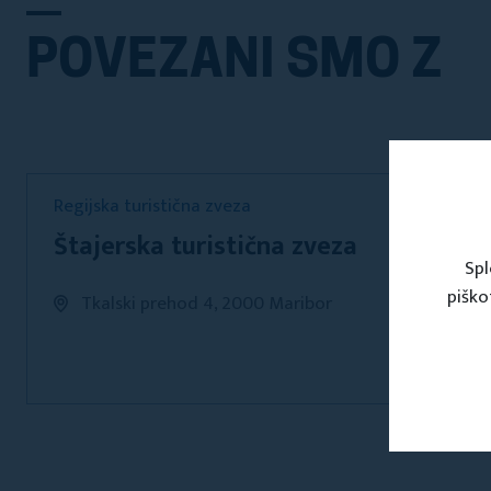
POVEZANI SMO Z
Regijska turistična zveza
Štajerska turistična zveza
Spl
piško
Tkalski prehod 4, 2000 Maribor