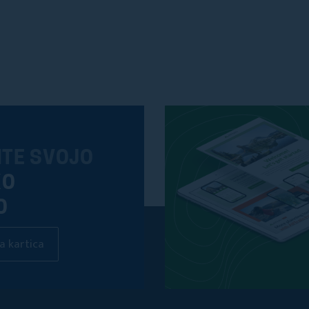
ITE SVOJO
KO
O
a kartica