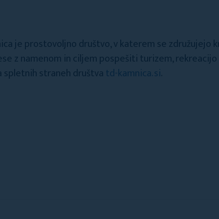
ca je prostovoljno društvo, v katerem se združujejo kra
ese z namenom in ciljem pospešiti turizem, rekreacijo i
a spletnih straneh društva
td-kamnica.si
.