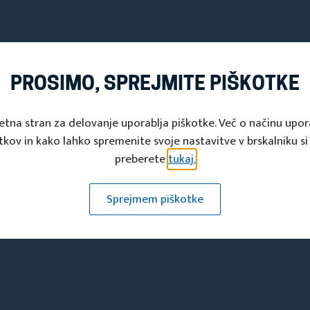
PROSIMO, SPREJMITE PIŠKOTKE
etna stran za delovanje uporablja piškotke. Več o načinu upo
tkov in kako lahko spremenite svoje nastavitve v brskalniku si
preberete
tukaj.
Turistična društva
Sprejmem piškotke