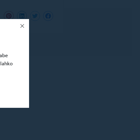
rabe
 lahko