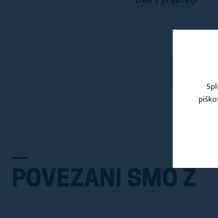
Deli s prijatelji
Spl
piško
POVEZANI SMO Z