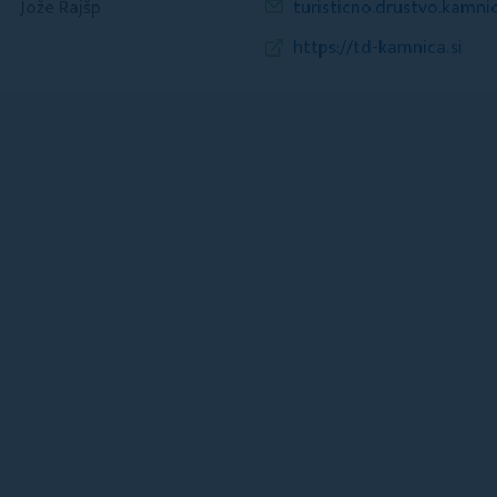
Jože Rajšp
turisticno.drustvo.kamn
https://td-kamnica.si