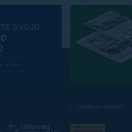
ITE SVOJO
KO
O
a kartica
Komisija za EU pešpoti