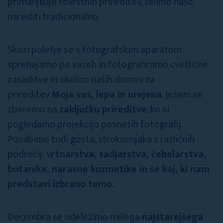
primanjkuje tovrstnih prireditev, želimo našo
narediti tradicionalno.
Skozi poletje se s fotografskim aparatom
sprehajamo po vaseh in fotografiramo cvetlične
zasaditve in okolico naših domov za
prireditev
Moja vas, lepa in urejena
. Jeseni se
zberemo na
zaključku prireditve
, ko si
pogledamo projekcijo posnetih fotografij.
Povabimo tudi gosta, strokovnjaka z različnih
področij: v
rtnarstva, sadjarstva, čebelarstva,
botanike, naravne kozmetike in še kaj, ki nam
predstavi izbrano temo.
Decembra se udeležimo našega
najstarejšega