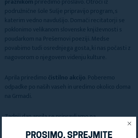
praznikom
priredimo proslavo. Otroci iz
podružnične šole Sušje pripravijo program, s
katerim vedno navdušijo. Domači recitatorji se
poklonimo velikanom slovenske književnosti s
poudarkom na Prešernovi poeziji. Medse
povabimo tudi osrednjega gosta, ki nas počasti z
nagovorom o njegovem videnju kulture.
Aprila priredimo
čistilno akcijo
. Poberemo
odpadke po naših vaseh in uredimo okolico doma
na Grmadi.
Zadnji dan aprila se pripravljamo na
tradicionalno
kresovanje na Grmadi
, ki vsako
leto privabi veliko ljubiteljev te pohodniške točke.
PROSIMO, SPREJMITE