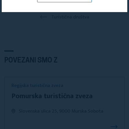
Turistična društva
POVEZANI SMO Z
Regijska turistična zveza
Pomurska turistična zveza
Slovenska ulica 25, 9000 Murska Sobota