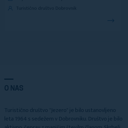
Turistično društvo Dobrovnik
O NAS
Turistično društvo "Jezero" je bilo ustanovljeno
leta 1964 s sedežem v Dobrovniku. Društvo je bilo
aktivno, čeprav z manjšim številm članom. Skrbeli