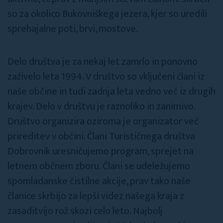
so za okolico Bukovniškega jezera, kjer so uredili
sprehajalne poti, brvi, mostove.
Delo društva je za nekaj let zamrlo in ponovno
zaživelo leta 1994. V društvo so vključeni člani iz
naše občine in tudi zadnja leta vedno več iz drugih
krajev. Delo v društvu je raznoliko in zanimivo.
Društvo organizira oziroma je organizator več
prireditev v občini. Člani Turističnega društva
Dobrovnik uresničujemo program, sprejet na
letnem občnem zboru. Člani se udeležujemo
spomladanske čistilne akcije, prav tako naše
članice skrbijo za lepši videz našega kraja z
zasaditvijo rož skozi celo leto. Najbolj