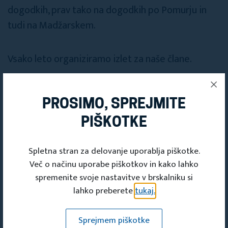
dogodkih, prav tako na dogodkih po Pomurju in
tudi na Madžarskem.
Vsako leto organiziramo izlet za naše člane.
PROSIMO, SPREJMITE
PIŠKOTKE
Deli s prijatelji
Spletna stran za delovanje uporablja piškotke.
Več o načinu uporabe piškotkov in kako lahko
spremenite svoje nastavitve v brskalniku si
lahko preberete
tukaj.
Sprejmem piškotke