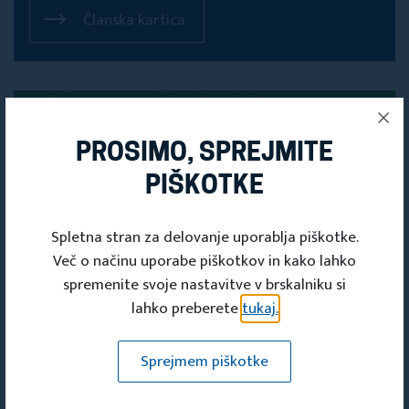
Članska kartica
PROSIMO, SPREJMITE
PIŠKOTKE
Spletna stran za delovanje uporablja piškotke.
Več o načinu uporabe piškotkov in kako lahko
spremenite svoje nastavitve v brskalniku si
lahko preberete
tukaj.
PRIJAVITE SE
Sprejmem piškotke
NA NAŠE