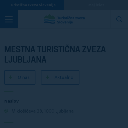
Turistična zveza Slovenija
Moj izlet
Turistična društva
MESTNA TURISTIČNA ZVEZA
LJUBLJANA
O nas
Aktualno
Naslov
Miklošičeva 38, 1000 Ljubljana