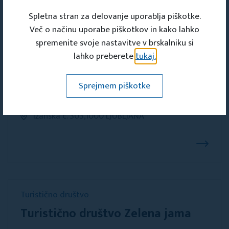
Pločanska 8, 1211 LJUBLJANA- Šmartno
Spletna stran za delovanje uporablja piškotke.
Več o načinu uporabe piškotkov in kako lahko
spremenite svoje nastavitve v brskalniku si
lahko preberete
tukaj.
Turistično društvo
Sprejmem piškotke
Turistično društvo Barje
Ižanska c. 303,1000 LJUBLJANA
Turistično društvo
Turistično društvo Zelena jama