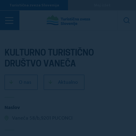
Turistična zveza Slovenija
Moj izlet
Turistična društva
KULTURNO TURISTIČNO
DRUŠTVO VANEČA
O nas
Aktualno
Naslov
Vaneča 58/b,9201 PUCONCI