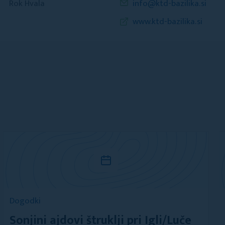
Rok Hvala
info@ktd-bazilika.si
www.ktd-bazilika.si
Dogodki
Sonjini ajdovi štruklji pri Igli/Luče