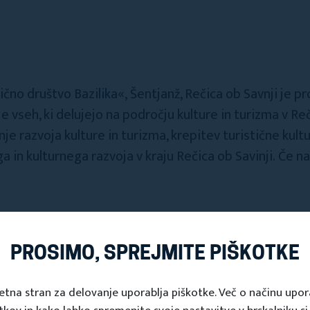
ično društvo Bazilika«, Šentjanž, Rečica ob Savnji je p
 vseh, ki delujejo na področju kulture in turizma v Reč
nje razvoja kulture in turizma, krepitev turistične kult
ega in kulturnega razvoja v kraju Rečica ob Savinji. Če
o, kakovostno ter prijazno življenje in bivanjsko okolje v kraju
PROSIMO, SPREJMITE PIŠKOTKE
in spodbujanje razvoja na področju tradicij, kulture, turizma t
etna stran za delovanje uporablja piškotke. Več o načinu upo
bčutka pripadnosti kraju pri vseh generacijah, skrbeti za varn