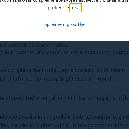
tkov in kako lahko spremenite svoje nastavitve v brskalniku si
vanjsko okolje v kraju,
preberete
tukaj.
rijaznega vaškega središča,
osti in promocije kraja,
braževanje, vseživljenjsko učenje ter kvalitetne kulturne, špor
Sprejmem piškotke
rostočasne dejavnosti vseh starostnih skupin,
u sistema preventivnih dejavnosti za vse generacije,
seh področjih delovanja društva,
vanje pri ustanavljanju posameznih dejavnosti znotraj društva
o oz. njihovi člani sodelujejo s produkcijskimi hišami k
listi, Perfo, Studio Ritem, Bright visuals, Fixmedia...
 nastopajo tudi v serijah in filmih, ter pomagajo širiti k
zadevajo z različnimi dogodki in izobraževanji pritegni
ino. Paradni konj društva je kulturno-gastonomski festiv