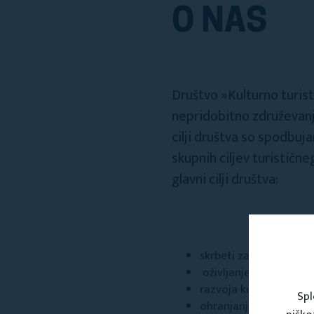
O NAS
Društvo »Kulturno turist
nepridobitno združevanje
cilji društva so spodbuja
skupnih ciljev turističn
glavni cilji društva:
skrbeti za varno, zdrav
oživljanje, ohranjanje 
razvoja kraja nasploh,
Spl
ohranjanje in razvoj o