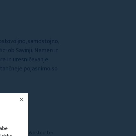
rostovoljno, samostojno,
ici ob Savinji. Namen in
ure in uresničevanje
 natančneje pojasnimo so
,
er
rabe
o, zdravo, kakovostno ter