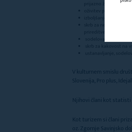
piško
prijazno življenje in bi
oživitev prebivalcem p
izboljšanje prepoznavn
skrb za neformalno izo
prireditve ter druge p
sodelovanje pri razvoj
skrb za kakovost na v
ustanavljanje, sodelo
V kulturnem smislu društv
Slovenija, Pro plus, Ideja
Njihovi člani kot statisti
Kot turizem si člani pri
oz. Zgornje Savinjsko dol