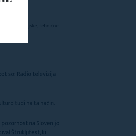
 lahko
tne, rekreacijske, tehnične
ot so: Radio televizija
ulturo tudi na ta način.
ti pozornost na Slovenijo
al Štrukljifest, ki