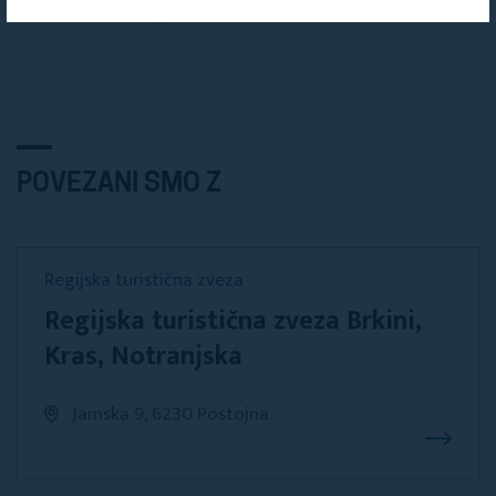
Turistična društva
POVEZANI SMO Z
Regijska turistična zveza
Regijska turistična zveza Brkini,
Kras, Notranjska
Jamska 9, 6230 Postojna