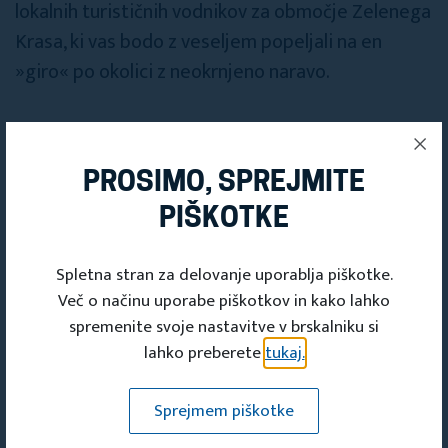
lokalnih turističnih vodnikov za območje Zelenega
Krasa, ki vas bodo z veseljem popeljali na en
»giro« po okolici z neokrnjeno naravo.
PROSIMO, SPREJMITE
PIŠKOTKE
Deli s prijatelji
Spletna stran za delovanje uporablja piškotke.
Več o načinu uporabe piškotkov in kako lahko
spremenite svoje nastavitve v brskalniku si
lahko preberete
tukaj.
Sprejmem piškotke