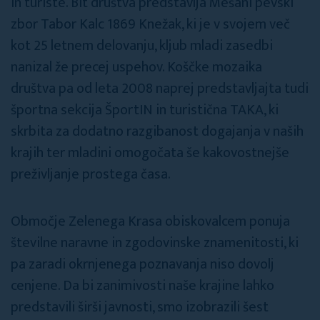
in turiste. Bit društva predstavlja Mešani pevski
zbor Tabor Kalc 1869 Knežak, ki je v svojem več
kot 25 letnem delovanju, kljub mladi zasedbi
nanizal že precej uspehov. Koščke mozaika
društva pa od leta 2008 naprej predstavljajta tudi
športna sekcija ŠportIN in turistična TAKA, ki
skrbita za dodatno razgibanost dogajanja v naših
krajih ter mladini omogočata še kakovostnejše
preživljanje prostega časa.
Območje Zelenega Krasa obiskovalcem ponuja
številne naravne in zgodovinske znamenitosti, ki
pa zaradi okrnjenega poznavanja niso dovolj
cenjene. Da bi zanimivosti naše krajine lahko
predstavili širši javnosti, smo izobrazili šest