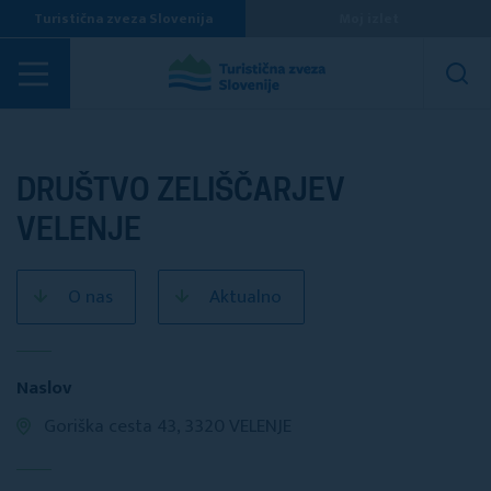
Turistična zveza Slovenija
Moj izlet
Turistična društva
DRUŠTVO ZELIŠČARJEV
VELENJE
O nas
Aktualno
Naslov
Goriška cesta 43, 3320 VELENJE