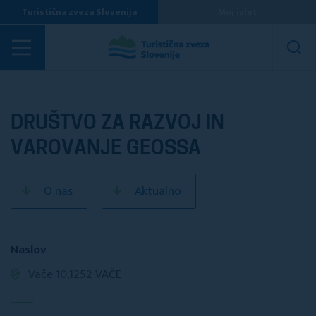
Turistična zveza Slovenija
Moj izlet
Turistična društva
DRUŠTVO ZA RAZVOJ IN
VAROVANJE GEOSSA
O nas
Aktualno
Naslov
Vače 10,1252 VAČE