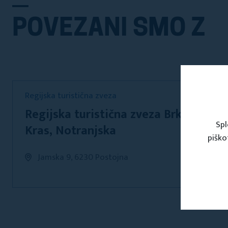
POVEZANI SMO Z
Regijska turistična zveza
Regijska turistična zveza Brkini,
Spl
Kras, Notranjska
piško
Jamska 9, 6230 Postojna