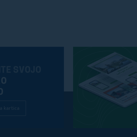
ITE SVOJO
KO
O
a kartica