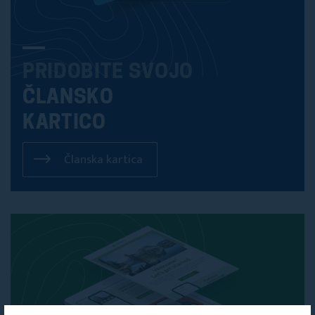
PRIDOBITE SVOJO
ČLANSKO
KARTICO
Članska kartica