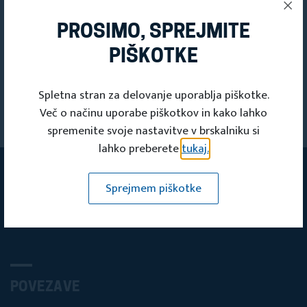
PROSIMO, SPREJMITE
PIŠKOTKE
PRIJAVITE SE
Spletna stran za delovanje uporablja piškotke.
Več o načinu uporabe piškotkov in kako lahko
NA NAŠE
spremenite svoje nastavitve v brskalniku si
E-NOVICE
lahko preberete
tukaj.
Prijava na e-novice
Sprejmem piškotke
POVEZAVE