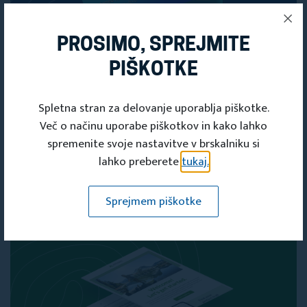
PROSIMO, SPREJMITE
PIŠKOTKE
PRIDOBITE SVOJO
Spletna stran za delovanje uporablja piškotke.
ČLANSKO
Več o načinu uporabe piškotkov in kako lahko
spremenite svoje nastavitve v brskalniku si
KARTICO
lahko preberete
tukaj.
Članska kartica
Sprejmem piškotke