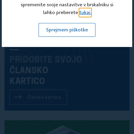
spremenite svoje nastavitve v brskalniku si
lahko preberete
tukaj.
Sprejmem piškotke
PRIDOBITE SVOJO
ČLANSKO
KARTICO
Članska kartica