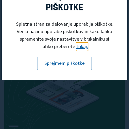
PIŠKOTKE
ČLANSKO
KARTICO
Spletna stran za delovanje uporablja piškotke.
Več o načinu uporabe piškotkov in kako lahko
Članska kartica
spremenite svoje nastavitve v brskalniku si
lahko preberete
tukaj.
Sprejmem piškotke