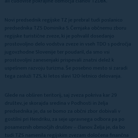
ali čudovite pokrajine območja članov TZDBK.
Novi predsednik regijske TZ je prebral tudi poslanico
predsednika TZS Dominika S. Černjaka občnemu zboru
regijske turistične zveze, ki je pohvalil dosedanjo
prostovoljno delo vodstva zveze in vseh TDO s področja
jugovzhodne Slovenije ter poudaril, da smo vsi
prostovoljni zanesenjaki prispevali znatni delež k
uspešnem razvoju turizma. Še posebno mesto si zaradi
tega zasluži TZS, ki letos slavi 120-letnico delovanja.
Glede na obširen teritorij, saj zveza pokriva kar 29
društev, je skorajda sredina v Podhosti in želja
predsednika je, da se bomo za občni zbor dobivali v
gostilni pri Hendriku, za seje upravnega odbora pa po
posameznih območjih društev – članov. Želja je, da bo
tudi TZS namenila regijskim zvezam določena finančna