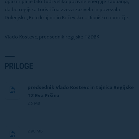
opaziti pa je bilo tudi veliko pozivne energije zaupanja,
da bo regijska turistična zveza zaživela in povezala
Dolenjsko, Belo krajino in Kočevsko – Ribniško območje.
Vlado Kostevc, predsednik regijske TZDBK
PRILOGE
predsednik Vlado Kostevc in tajnica Regijske
TZ Eva Pršina
2.5 MB
2.98 MB