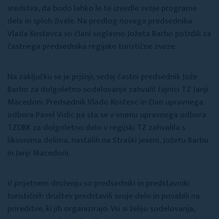
sredstva, da bodo lahko le te izvedle svoje programe
dela in sploh živele. Na predlog novega predsednika
Vlada Kostevca so člani soglasno Jožeta Barbo potrdili za
častnega predsednika regijske turistične zveze.
Na zaključku se je prjšnji, sedaj častni predsednik Jože
Barbo za dolgoletno sodelovanje zahvalil tajnici TZ Janji
Macedoni. Predsednik Vlado Kostevc in član upravnega
odbora Pavel Vidic pa sta se v imenu upravnega odbora
TZDBK za dolgoletno delo v regijski TZ zahvalila s
likovnima delima, nastalih na Straški jeseni, Jožetu Barbu
in Janji Macedoni.
V prijetnem druženju so predsedniki in predstavniki
turističnih društev predstavili svoje delo in povabili na
prireditve, ki jih organizirajo. Vsi si želijo sodelovanja,