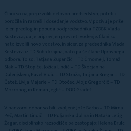
Člani so najprej izvolili delovno predsedstvo, potrdili
poročila in razrešili dosedanje vodstvo. V pozivu je prišel
le en predlog in pobuda podpredsednika TZDBK Vlada
Kostevca, da je pripravljen prevzeti vodenje. Člani so
nato izvolili novo vodstvo, in sicer, za predsednika Vlada
Kostevca iz TD Suha krajina, nato pa še člane Upravnega
odbora. To so: Tatjana Zupančič – TD Črnomelj, Tomaž
Slak – TD Stopiče, Jožica Lindič – TD Škocjan na
Dolenjskem, Pavel Vidic – TD Straža, Tatjana Bregar – TD
Čatež, Livija Majerle – TD Otočec, Alojz Gregorčič – TD
Mokronog in Roman Jeglič – DOD Gradež.
V nadzorni odbor so bili izvoljeni: Jože Barbo – TD Mirna
Peč, Martin Lindič – TD Poljanska dolina in Nataša Letig
Žagar, disciplinsko razsodišče pa zastopajo: Helena Brulc
– TZDBK, Janja Macedoni – TZDBK in Zvonko Žagar – TD