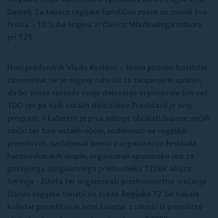
Damelj. Za tajnico regijske turistične zveze so izvolili Evo
Pršina – TD Suha krajina in članico Mladinskega odbora
pri TZS.
Novi predsednik Vlado Kostevc – širom poznan turistični
zanesenjak, se je najprej zahvalil za zaupanje in upanje,
da bo zveza razširila svoje delovanje in povezala čim več
TDO-jev pa tudi ostalih deležnikov. Predstavil je svoj
program, v katerem je prva naloga obiskati župane večjih
občin ter tudi ostalih občin, sodelovati na regijskih
prireditvah, nadaljevali bomo z organizacijo festivala
harmonikarskih skupin, organizirali spominsko uro za
pokojnega dolgoletnega predsednika TZDBK Alojza
Serinija - Žižota ter organizirati prednovoletno srečanje
članov regijske turistične zveze. Regijska TZ bo tiskala
koledar prireditve in letni koledar z utrinki iz prireditev