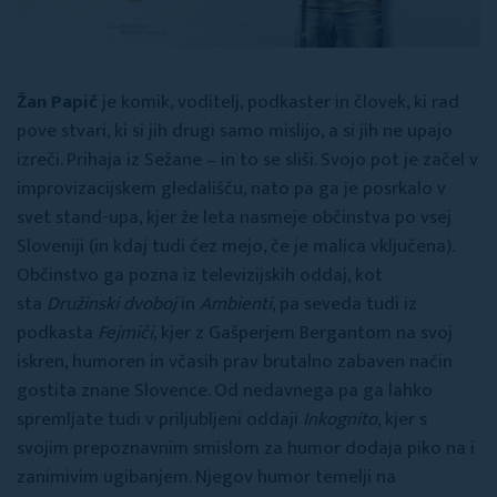
Žan Papič
je komik, voditelj, podkaster in človek, ki rad
pove stvari, ki si jih drugi samo mislijo, a si jih ne upajo
izreči. Prihaja iz Sežane – in to se sliši. Svojo pot je začel v
improvizacijskem gledališču, nato pa ga je posrkalo v
svet stand-upa, kjer že leta nasmeje občinstva po vsej
Sloveniji (in kdaj tudi čez mejo, če je malica vključena).
Občinstvo ga pozna iz televizijskih oddaj, kot
sta
Družinski dvoboj
in
Ambienti
, pa seveda tudi iz
podkasta
Fejmiči
, kjer z Gašperjem Bergantom na svoj
iskren, humoren in včasih prav brutalno zabaven način
gostita znane Slovence. Od nedavnega pa ga lahko
spremljate tudi v priljubljeni oddaji
Inkognito
, kjer s
svojim prepoznavnim smislom za humor dodaja piko na i
zanimivim ugibanjem. Njegov humor temelji na