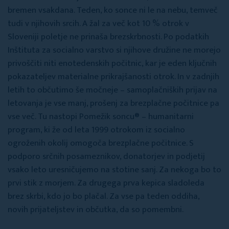
bremen vsakdana. Teden, ko sonce ni le na nebu, temveč
tudi v njihovih srcih. A žal za več kot 10 % otrok v
Sloveniji poletje ne prinaša brezskrbnosti. Po podatkih
Inštituta za socialno varstvo si njihove družine ne morejo
privoščiti niti enotedenskih počitnic, kar je eden ključnih
pokazateljev materialne prikrajšanosti otrok. In v zadnjih
letih to občutimo še močneje – samoplačniških prijav na
letovanja je vse manj, prošenj za brezplačne počitnice pa
vse več. Tu nastopi Pomežik soncu® – humanitarni
program, ki že od leta 1999 otrokom iz socialno
ogroženih okolij omogoča brezplačne počitnice. S
podporo srčnih posameznikov, donatorjev in podjetij
vsako leto uresničujemo na stotine sanj. Za nekoga bo to
prvi stik z morjem. Za drugega prva kepica sladoleda
brez skrbi, kdo jo bo plačal. Za vse pa teden oddiha,
novih prijateljstev in občutka, da so pomembni.