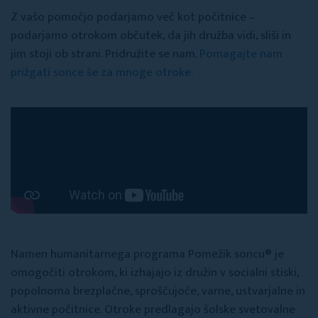
Z vašo pomočjo podarjamo več kot počitnice –
podarjamo otrokom občutek, da jih družba vidi, sliši in
jim stoji ob strani. Pridružite se nam.
Pomagajte nam
prižgati sonce še za mnoge otroke.
Namen humanitarnega programa Pomežik soncu® je
omogočiti otrokom, ki izhajajo iz družin v socialni stiski,
popolnoma brezplačne, sproščujoče, varne, ustvarjalne in
aktivne počitnice. Otroke predlagajo šolske svetovalne