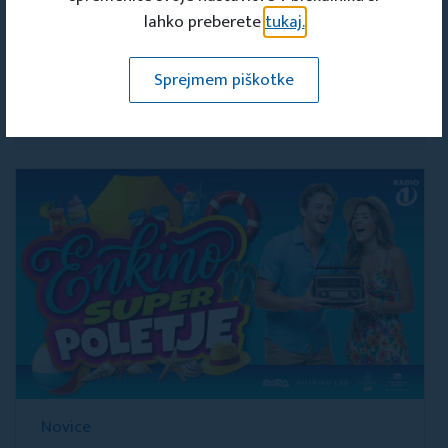
lahko preberete
tukaj.
Novice
Kje so naše komisije?
Sprejmem piškotke
04. AUG 2026
Novice