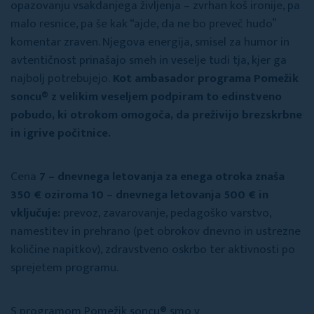
opazovanju vsakdanjega življenja – zvrhan koš ironije, pa
malo resnice, pa še kak “ajde, da ne bo preveč hudo”
komentar zraven. Njegova energija, smisel za humor in
avtentičnost prinašajo smeh in veselje tudi tja, kjer ga
najbolj potrebujejo.
Kot ambasador programa Pomežik
soncu® z velikim veseljem podpiram to edinstveno
pobudo, ki otrokom omogoča, da preživijo brezskrbne
in igrive počitnice.
Cena
7 – dnevnega letovanja za enega otroka znaša
350 € oziroma 10 – dnevnega letovanja 500 € in
vključuje:
prevoz, zavarovanje, pedagoško varstvo,
namestitev in prehrano (pet obrokov dnevno in ustrezne
količine napitkov), zdravstveno oskrbo ter aktivnosti po
sprejetem programu.
S programom Pomežik soncu® smo v