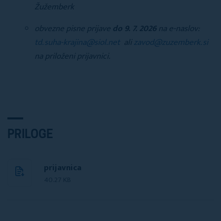
Žužemberk
obvezne pisne prijave
do 9. 7. 2026
na e-naslov:
td.suha-krajina@siol.net
ali
zavod@zuzemberk.si
na priloženi prijavnici.
PRILOGE
prijavnica
40.27 KB