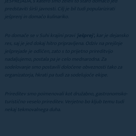
JEŠPREJADA, s katero smo želeli to staro domačo jed
predstaviti širši javnosti. Cilj je bil tudi popularizirati
ješprenj in domačo kulinariko.
Po domače se v Suhi krajini pravi '
ješprej',
kar je dejansko
res, saj je jed dokaj hitro pripravljena. Odziv na prejšnje
ješprejade je odličen, zato s to prijetno prireditvijo
nadaljujemo, postala pa je celo mednarodna. Za
sodelovanje smo postavili določene obveznosti tako za
organizatorja, hkrati pa tudi za sodelujoče ekipe.
Prireditev smo poimenovali kot družabno, gastronomsko-
turistično veselo prireditev. Verjetno bo kljub temu tudi
nekaj tekmovalnega duha.