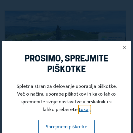
PROSIMO, SPREJMITE
PIŠKOTKE
Spletna stran za delovanje uporablja piškotke.
Novice
Več o načinu uporabe piškotkov in kako lahko
Kje so naše komisije?
spremenite svoje nastavitve v brskalniku si
lahko preberete
tukaj.
04. AUG 2026
Sprejmem piškotke