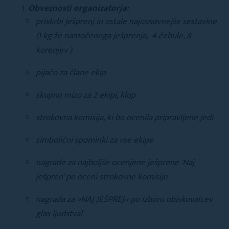
Obveznosti organizatorja:
priskrbi ješprenj in ostale najosnovnejše sestavine
(1 kg že namočenega ješprenja, 4 čebule, 8
korenjev )
pijačo za člane ekip
skupno mizo za 2 ekipi, klop
strokovna komisija, ki bo ocenila pripravljene jedi
simbolični spominki za vse ekipe
nagrade za najboljše ocenjene ješprene 'Naj
ješpren' po oceni strokovne komisije
nagrada za »NAJ JEŠPREJ« po izboru obiskovalcev –
glas ljudstva!