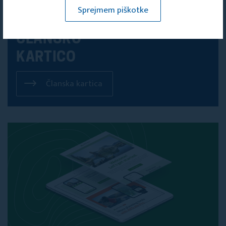
Sprejmem piškotke
PRIDOBITE SVOJO
ČLANSKO
KARTICO
Članska kartica