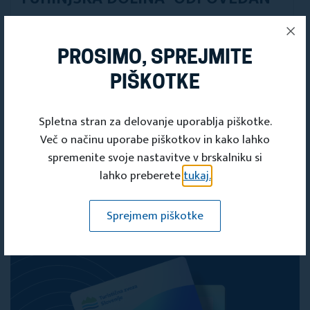
27. nov 2021 19:00 - 27. nov 2021 21:00
Turistično društvo Tuhinjska dolina
PROSIMO, SPREJMITE
PIŠKOTKE
Spletna stran za delovanje uporablja piškotke.
Več o načinu uporabe piškotkov in kako lahko
spremenite svoje nastavitve v brskalniku si
Dogodki
lahko preberete
tukaj.
Sprejmem piškotke