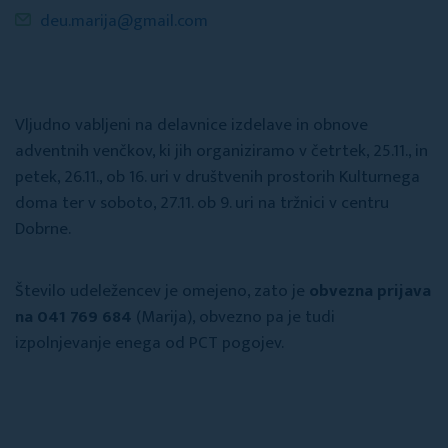
deu.marija@gmail.com
Vljudno vabljeni na delavnice izdelave in obnove
adventnih venčkov, ki jih organiziramo v četrtek, 25.11., in
petek, 26.11., ob 16. uri v društvenih prostorih Kulturnega
doma ter v soboto, 27.11. ob 9. uri na tržnici v centru
Dobrne.
Število udeležencev je omejeno, zato je
obvezna prijava
na 041 769 684
(Marija), obvezno pa je tudi
izpolnjevanje enega od PCT pogojev.