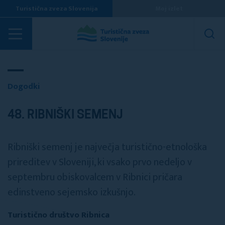
Turistična zveza Slovenija
Moj izlet
Dogodki
Dogodki
48. RIBNIŠKI SEMENJ
Ribniški semenj je največja turistično-etnološka
prireditev v Sloveniji, ki vsako prvo nedeljo v
septembru obiskovalcem v Ribnici pričara
edinstveno sejemsko izkušnjo.
Turistično društvo Ribnica