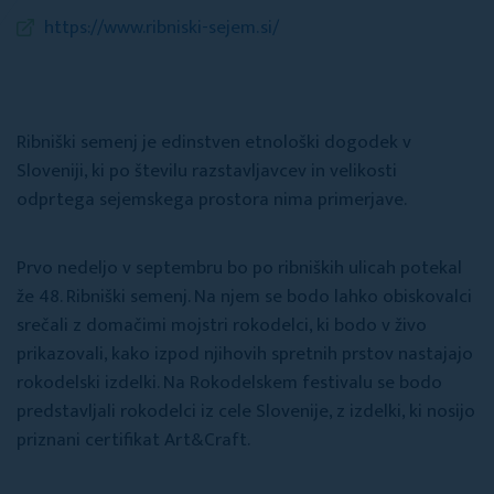
https://www.ribniski-sejem.si/
Ribniški semenj je edinstven etnološki dogodek v
Sloveniji, ki po številu razstavljavcev in velikosti
odprtega sejemskega prostora nima primerjave.
Prvo nedeljo v septembru bo po ribniških ulicah potekal
že 48. Ribniški semenj. Na njem se bodo lahko obiskovalci
srečali z domačimi mojstri rokodelci, ki bodo v živo
prikazovali, kako izpod njihovih spretnih prstov nastajajo
rokodelski izdelki. Na Rokodelskem festivalu se bodo
predstavljali rokodelci iz cele Slovenije, z izdelki, ki nosijo
priznani certifikat Art&Craft.