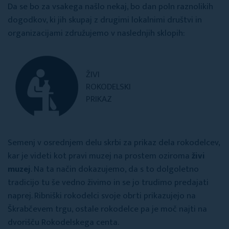
Da se bo za vsakega našlo nekaj, bo dan poln raznolikih
dogodkov, ki jih skupaj z drugimi lokalnimi društvi in
organizacijami združujemo v naslednjih sklopih:
ŽIVI
ROKODELSKI
PRIKAZ
Semenj v osrednjem delu skrbi za prikaz dela rokodelcev,
kar je videti kot pravi muzej na prostem oziroma
živi
muzej
. Na ta način dokazujemo, da s to dolgoletno
tradicijo tu še vedno živimo in se jo trudimo predajati
naprej. Ribniški rokodelci svoje obrti prikazujejo na
Škrabčevem trgu, ostale rokodelce pa je moč najti na
dvorišču Rokodelskega centa.