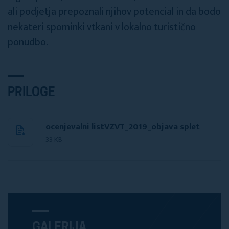
ali podjetja prepoznali njihov potencial in da bodo
nekateri spominki vtkani v lokalno turistično
ponudbo.
PRILOGE
ocenjevalni listVZVT_2019_objava splet
33 KB
GALERIJA