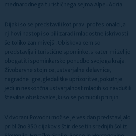
mednarodnega turističnega sejma Alpe–Adria.
Dijaki so se predstavili kot pravi profesionalci, a
njihovi nastopi so bili zaradi mladostne iskrivosti
še toliko zanimivejši. Obiskovalcem so
predstavljali turistične spominke, s katerimi želijo
obogatiti spominkarsko ponudbo svojega kraja.
Živobarvne stojnice, ustvarjalne delavnice,
nagradne igre, gledališke uprizoritve, pokušnje
jedi in neskončna ustvarjalnost mladih so navdušili
številne obiskovalce, ki so se pomudili pri njih.
V dvorani Povodni mož se je ves dan predstavljalo
približno 350 dijakov s štiridesetih srednjih šol iz
Slovenije, Hrvaške, Srbije, Bosne in Hercegovine,