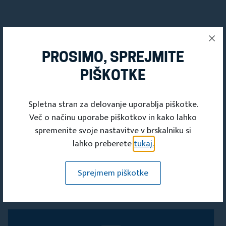
PROSIMO, SPREJMITE
PIŠKOTKE
Dogodki
Spletna stran za delovanje uporablja piškotke.
Turistične tržnice 33. festivala
Več o načinu uporabe piškotkov in kako lahko
spremenite svoje nastavitve v brskalniku si
Turizmu pomaga lastna glava
lahko preberete
tukaj.
21. feb 2019 01:00
Sprejmem piškotke