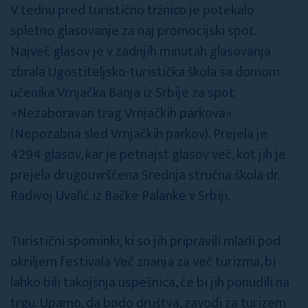
V tednu pred turistično tržnico je potekalo
spletno glasovanje za naj promocijski spot.
Največ glasov je v zadnjih minutah glasovanja
zbrala Ugostiteljsko-turistička škola sa domom
učenika Vrnjačka Banja iz Srbije za spot
»Nezaboravan trag Vrnjačkih parkova«
(Nepozabna sled Vrnjačkih parkov). Prejela je
4294 glasov, kar je petnajst glasov več, kot jih je
prejela drugouvrščena Srednja stručna škola dr.
Radivoj Uvalić iz Bačke Palanke v Srbiji.
Turistični spominki, ki so jih pripravili mladi pod
okriljem festivala Več znanja za več turizma, bi
lahko bili takojšnja uspešnica, če bi jih ponudili na
trgu. Upamo, da bodo društva, zavodi za turizem