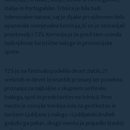
Italije in Portugalske. Tržnica je bila tudi
tekmovalne narave, saj je dijake pri njihovem delu
opazovala ocenjevalna komisija, ki so jo sestavljali
prostovoljci TZS. Komisija je že pred tem ocenila
tudi njihove turistične naloge in promocijske
spote.
TZS je na festivalu podelila deset zlatih, 21
srebrnih in devet bronastih priznanj ter posebna
priznanja za najboljše v skupnem seštevku
(naloga, spot in predstavitev na tržnici). Prvo
mesto je osvojila Srednja šola za gostinstvo in
turizem Ljubljana z nalogo »Ljubljanski kruhek
goljufiv'ga peka«, drugo mesto je pripadlo Srednji